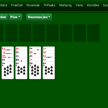
itaire
FreeCell
Pyramide
TriPeaks
Mahjong
Yams
Klondike
Su
hine
Plus
Nouveau jeu