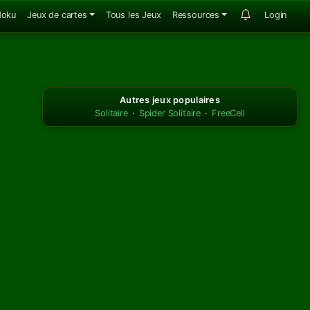
doku
Jeux de cartes
Tous les Jeux
Ressources
Login
Autres jeux populaires
Solitaire
·
Spider Solitaire
·
FreeCell