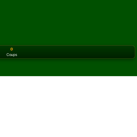
0
Coups
or the classic version? Play
online solitaire for free
on our h
e en ligne et gratuitement
s illimitées de Rueil Solitaire.
ibuer une autre partie et de nouvelles cartes.