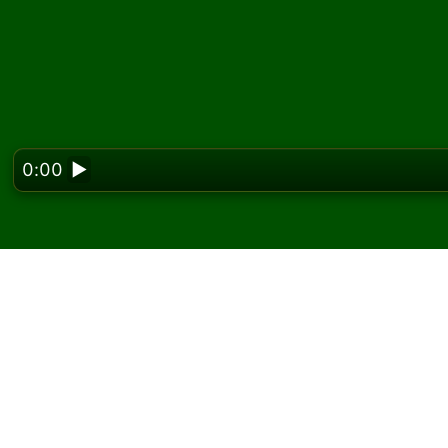
0:00
▶
Looking f
Jouez à Rueil Solitair
Sur Solitaired, vous pouvez jouer à des partie
Utilisez le bouton nouvelle partie pour distr