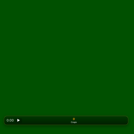
0
0:00
▶
Coups