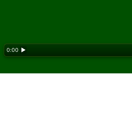
0:00
▶
Looking f
Juega Lucky Fan Solita
En Solitaired, puedes jugar partidas ilimitad
Usa el botón de nueva partida para repartir 