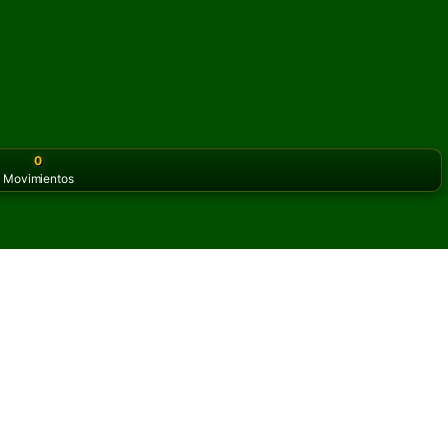
0
Movimientos
or the classic version? Play
online solitaire for free
on our h
rio en línea y gratis
as de Lucky Fan Solitario.
otra partida y nuevas cartas.