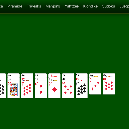
ca
Pirámide
TriPeaks
Mahjong
Yahtzee
Klondike
Sudoku
Juego