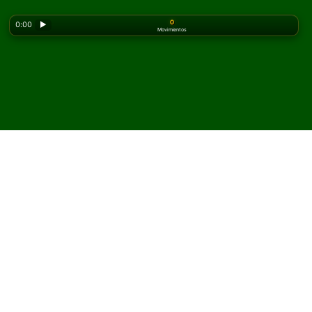
0
0:00
▶
Movimientos
Looking for the classic version? Play
online solitaire
for free
on our homepage.
Juega Lower 48 Solitario en
línea y gratis
En Solitaired, puedes jugar partidas ilimitadas de Lower
48 Solitario.