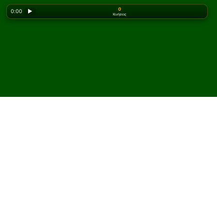
0
0:00
▶
Κινήσεις
Looking for the classic version? Play
online solitaire
for free
on our homepage.
Παίξτε Gloucestershire
Πασιέντζα online και
δωρεάν
Στο Solitaired, μπορείτε να παίξετε απεριόριστες