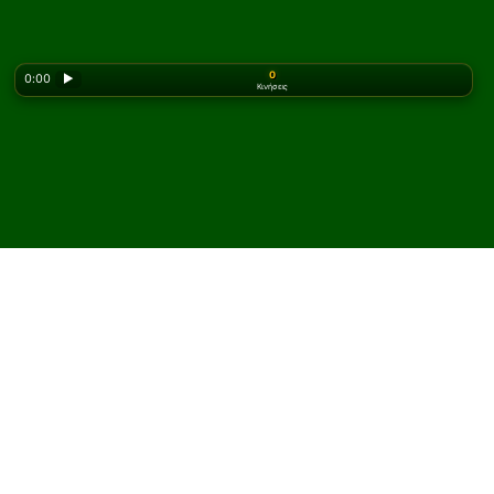
0
0:00
▶
Κινήσεις
Looking for the classic version? Play
online solitaire
for free
on our homepage.
Παίξτε Double Rail
Πασιέντζα online και