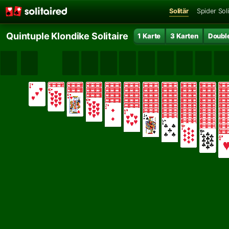
Solitär
Spider Soli
Quintuple Klondike Solitaire
1 Karte
3 Karten
Doubl