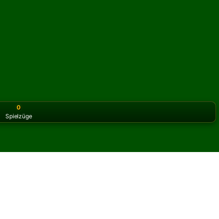
0
Spielzüge
or the classic version? Play
online solitaire for free
on our h
Klondike Solitär online