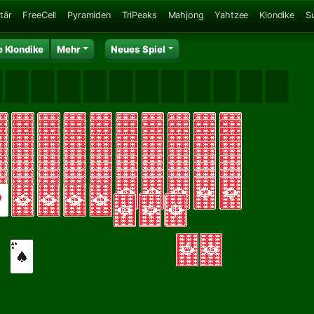
tär
FreeCell
Pyramiden
TriPeaks
Mahjong
Yahtzee
Klondike
S
e Klondike
Mehr
Neues Spiel