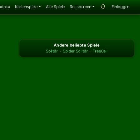
udoku
Kartenspiele
Alle Spiele
Ressourcen
Einloggen
Andere beliebte Spiele
Solitär
·
Spider Solitär
·
FreeCell