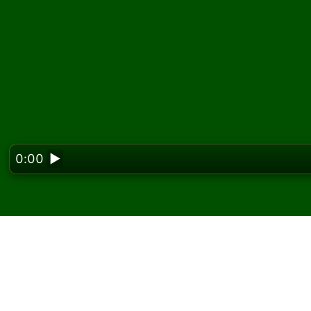
0:00
▶
Looking f
Spielen Sie Quintuple 
und kostenlos