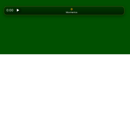
0
0:00
▶
Movimentos
Looking for the classic version? Play
online solitaire
for free
on our homepage.
Jogue Unlimited Paciência
online e grátis
No Solitaired, você pode jogar partidas ilimitadas de
Unlimited Paciência.