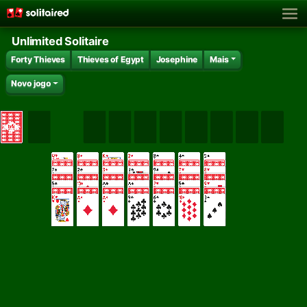
Unlimited Solitaire
Forty Thieves
Thieves of Egypt
Josephine
Mais
Novo jogo