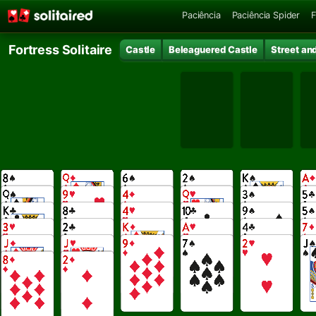
Paciência
Paciência Spider
F
Fortress Solitaire
Castle
Beleaguered Castle
Street an