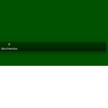
0
Movimentos
or the classic version? Play
online solitaire for free
on our h
ia online e grátis
itadas de Fortress Paciência.
ra partida e novas cartas.