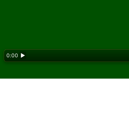
0:00
▶
Looking f
Jogue Fortress Paciênc
No Solitaired, você pode jogar partidas ilim
Use o botão de novo jogo para distribuir out