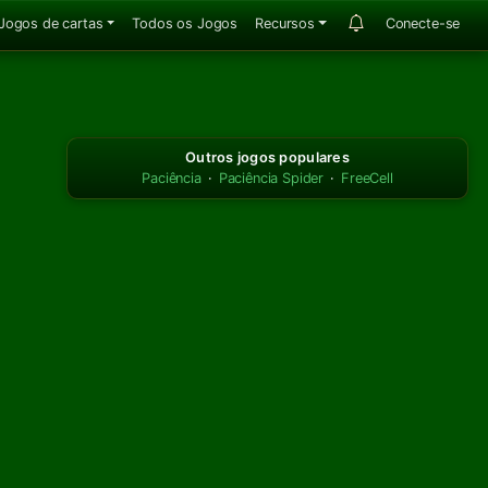
Jogos de cartas
Todos os Jogos
Recursos
Conecte-se
Outros jogos populares
Paciência
·
Paciência Spider
·
FreeCell