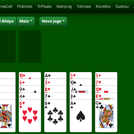
reeCell
Pirâmide
TriPeaks
Mahjong
Yahtzee
Klondike
Sudoku
d Alleys
Mais
Novo jogo