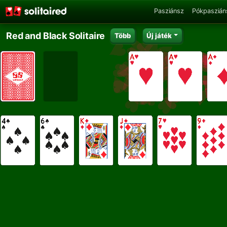
Pasziánsz
Pókpaszián
Red and Black Solitaire
Több
Új játék