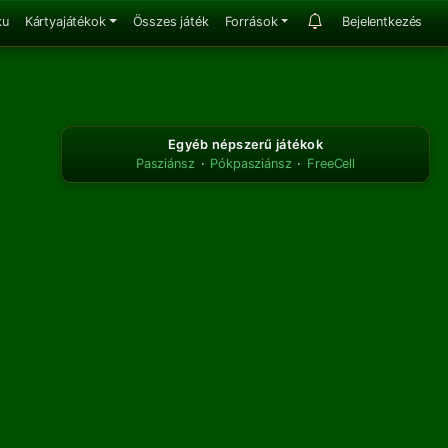
ku
Kártyajátékok
Összes játék
Források
Bejelentkezés
Egyéb népszerű játékok
Pasziánsz
·
Pókpasziánsz
·
FreeCell