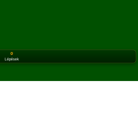
0
Lépések
or the classic version? Play
online solitaire for free
on our h
pasziánszt online és
 Black pasziánsz játékot játszhatsz.