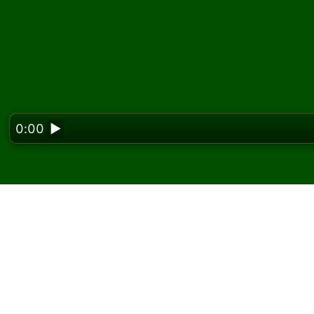
0:00
▶
Looking f
Játssz Red and Black 
ingyen
A Solitaired oldalán korlátlan számú Red and