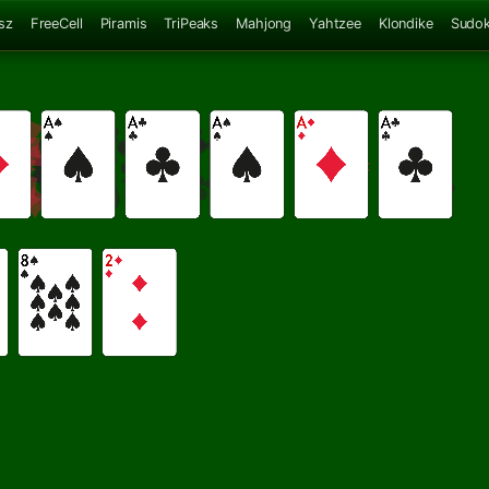
sz
FreeCell
Piramis
TriPeaks
Mahjong
Yahtzee
Klondike
Sudo