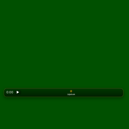
0
0:00
▶
Lépések