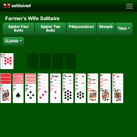
Farmer's Wife Solitaire
Spider Four
Spider Two
Pókpasziánsz
Skorpió
Több
Suits
Suits
Új játék