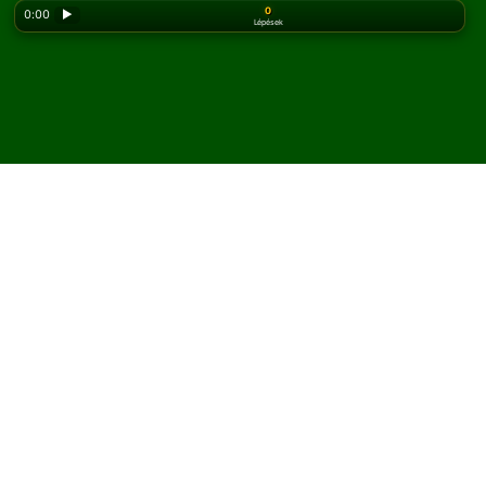
0
0:00
▶
Lépések
Looking for the classic version? Play
online solitaire
for free
on our homepage.
Játssz Farmer's Wife
pasziánszt online és ingyen
A Solitaired oldalán korlátlan számú Farmer's Wife
pasziánsz játékot játszhatsz.