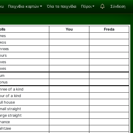
ku
Παιχνίδια καρτών
Όλα τα παιχνίδια
Πόροι
Σύνδεση
olls
You
Freda
ones
twos
threes
fours
fives
sixes
sum
bonus
three of a kind
four of a kind
full house
small straight
large straight
chance
yahtzee