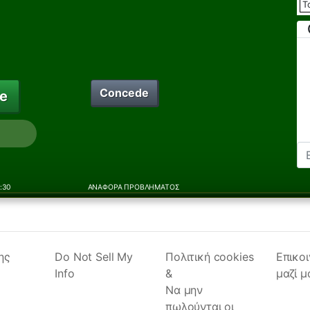
Concede
ce
1:30
ΑΝΑΦΟΡΆ ΠΡΟΒΛΉΜΑΤΟΣ
ης
Do Not Sell My
Πολιτική cookies
Επικο
Info
&
μαζί μ
Να μην
πωλούνται οι