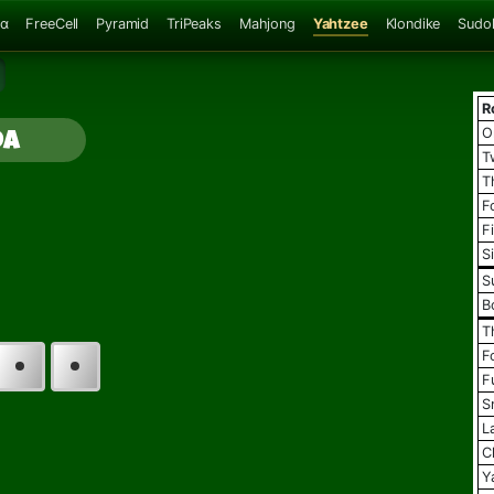
ζα
FreeCell
Pyramid
TriPeaks
Mahjong
Yahtzee
Klondike
Sudo
R
da