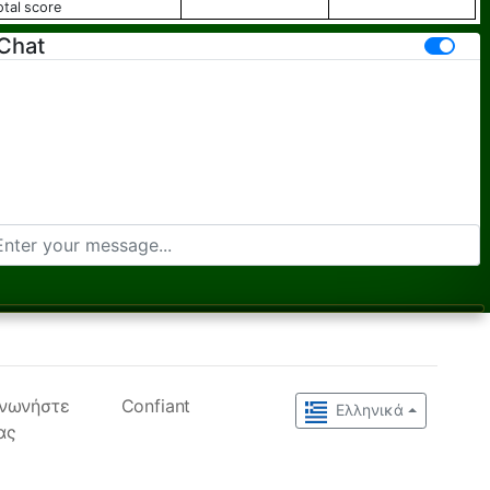
total score
Chat
ινωνήστε
Confiant
Ελληνικά
ας