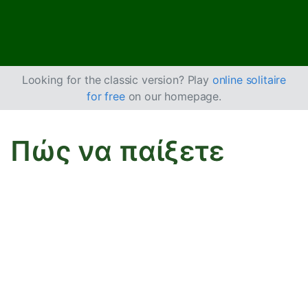
Looking for the classic version? Play
online solitaire
for free
on our homepage.
Πώς να παίξετε
Bisley Πασιέντζα
Στο Bisley Πασιέντζα, χτίζετε σε 8 βάσεις: τις 4 σε
φθίνουσα σειρά και τις άλλες 4 σε αύξουσα σειρά.
Στόχος
Ο στόχος είναι να μετακινήσετε και να οργανώσετε