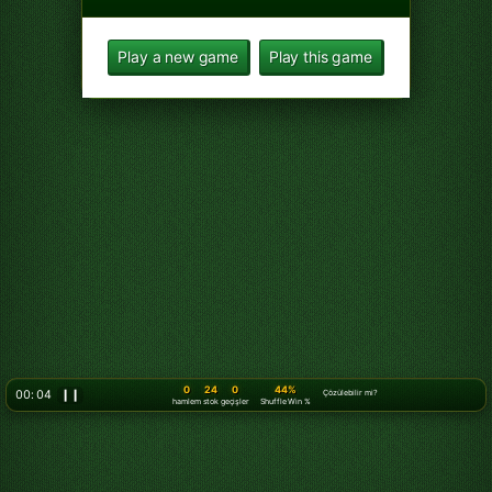
Play a new game
Play this game
0
24
0
44%
00: 07
❙❙
Çözülebilir mi?
hamlem
stok
geçişler
Shuffle Win %