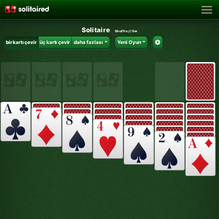
Solitaire
Shuffle:
//0w
bir kartı çevir
üç kartı çevir
daha fazlası
Yeni Oyun