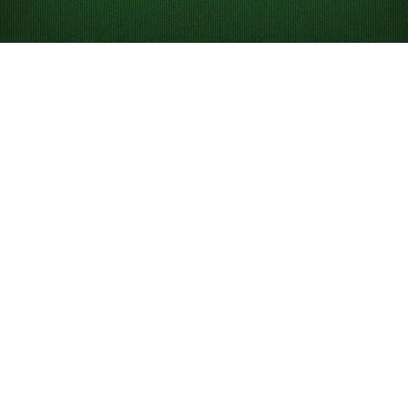
Solitaire Nasıl Oynanır
Solitaire, tüm kartlarınızı yuva destelerine yerleştirmeye
çalıştığınız tek oyunculu bir kart oyunudur. “Solitaire”
genellikle klasik
Klondike Solitaire
’ı ifade etse de
Klondike Solitaire 3 Kart Çekmeli
ve
FreeCell
gibi birçok
sürümü ve zorluk seviyesi vardır. Oyun ilk olarak
“Patience” adıyla biliniyordu; bir oyunu kazanmak için
gereken sabrı yansıttığı için hâlâ bu adla da
anılmaktadır.
Solitaired’da telefonunuzda, masaüstünüzde veya tam
ekranda ücretsiz olarak sınırsız çevrimiçi Solitaire
oynayabilirsiniz.