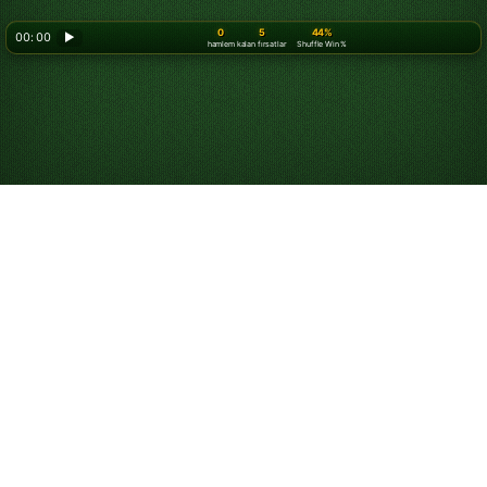
0
5
44%
00: 00
▶
hamlem
kalan fırsatlar
Shuffle Win %
Ücretsiz Online
Spider Solitaire Oyna
Sınırsız sayıda Spider Solitaire oyununu ücretsiz
oynamaya başlayın. İndirme ya da e-posta kaydı
gerekmez; tam ekran modunda veya cep telefonunuzda
oynayın. Yukarıdaki kartlara tıklayıp sürükleyerek