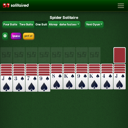
Spider Solitaire
Four Suits
Two Suits
One Suit
Akrep
daha fazlası
Yeni Oyun
İpucu
geri al