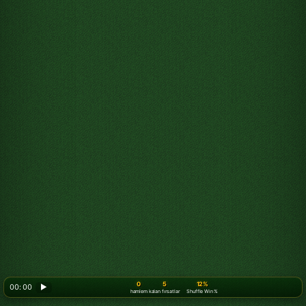
0
5
12%
00: 00
▶
hamlem
kalan fırsatlar
Shuffle Win %