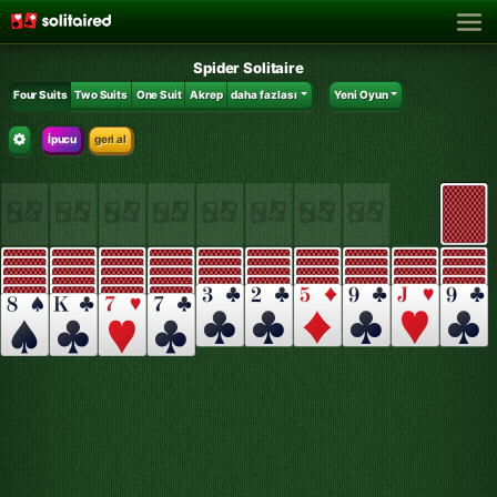
Spider Solitaire
Four Suits
Two Suits
One Suit
Akrep
daha fazlası
Yeni Oyun
İpucu
geri al