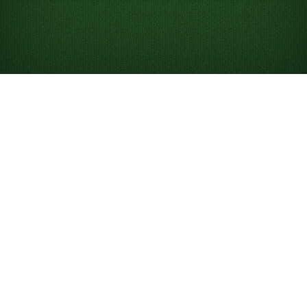
Spider Solitaire 4
suits Nasıl Oynanır
Eğer
Spider Solitaire 1 suit
veya
2 suits
size artık biraz
fazla kolay gelmeye başladıysa, Spider Solitaire 4 suits’i
deneyin. Genellikle ileri seviye ve uzman oyunculara
yönelik bir oyun olarak görülen Spider Solitaire (4
Suits), 2 deste kart (104 kart) kullanır; bu desteler 2
takım Kupa, 2 takım Karo, 2 takım Maça ve 2 takım