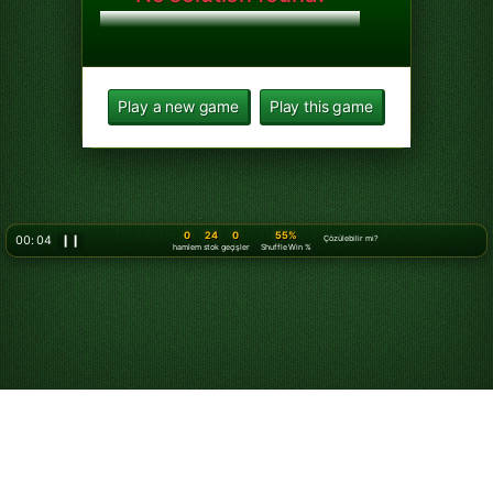
Play a new game
Play this game
0
24
0
55%
00: 05
❙❙
Çözülebilir mi?
hamlem
stok
geçişler
Shuffle Win %
Klondike Solitaire 3