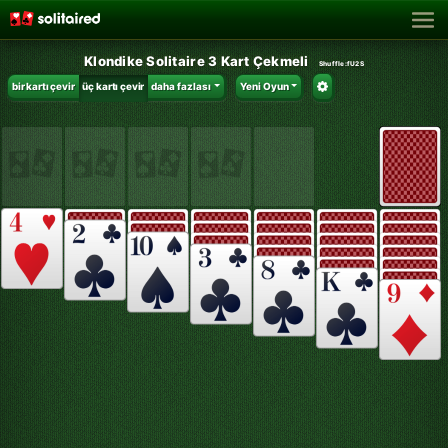
Klondike Solitaire 3 Kart Çekmeli
Shuffle:
fU2S
bir kartı çevir
üç kartı çevir
daha fazlası
Yeni Oyun