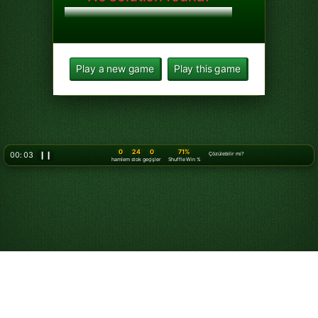
Play a new game
Play this game
0
24
0
71%
00: 05
❙❙
Çözülebilir mi?
hamlem
stok
geçişler
Shuffle Win %
Klondike Solitaire 3