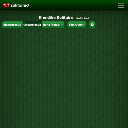
Klondike Solitaire
Shuffle:
RqsP
bir kartı çevir
üç kartı çevir
daha fazlası
Yeni Oyun