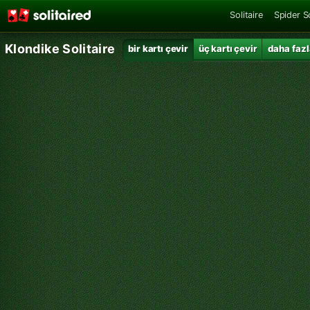
Solitaire
Spider So
Klondike Solitaire
bir kartı çevir
üç kartı çevir
daha fazl