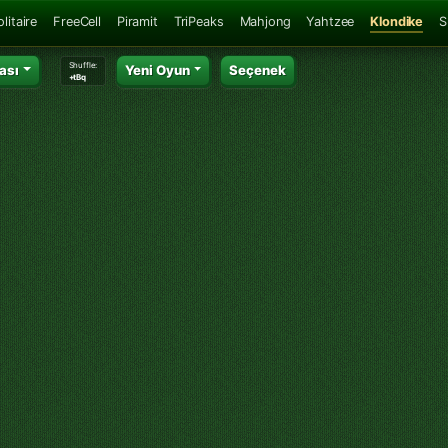
litaire
FreeCell
Piramit
TriPeaks
Mahjong
Yahtzee
Klondike
S
Shuffle:
ası
Yeni Oyun
Seçenek
+tBq