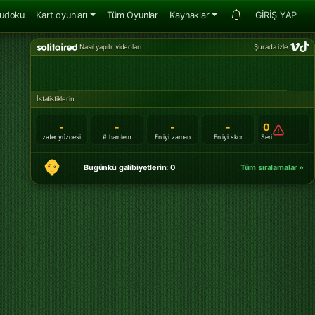
udoku
Kart oyunları
Tüm Oyunlar
Kaynaklar
GİRİŞ YAP
Nasıl yapılır videoları
Şurada izle:
İstatistiklerin
-
-
-
-
0
zafer yüzdesi
# hamlem
En iyi zaman
En iyi skor
Seri
Bugünkü galibiyetlerin: 0
Tüm sıralamalar »