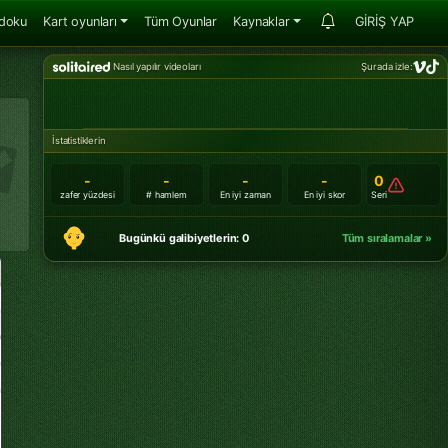
doku
Kart oyunları
Tüm Oyunlar
Kaynaklar
GİRİŞ YAP
Nasıl yapılır videoları
Şurada izle:
İstatistiklerin
-
-
-
-
0
zafer yüzdesi
# hamlem
En iyi zaman
En iyi skor
Seri
Bugünkü galibiyetlerin: 0
Tüm sıralamalar »