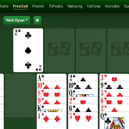
itaire
FreeCell
Piramit
TriPeaks
Mahjong
Yahtzee
Klondike
Su
Yeni Oyun