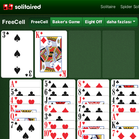
Solitaire
Spider Sol
FreeCell
FreeCell
Baker's Game
Eight Off
daha fazlası