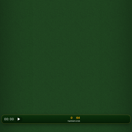
0
64
00: 00
▶
hamlem
stok