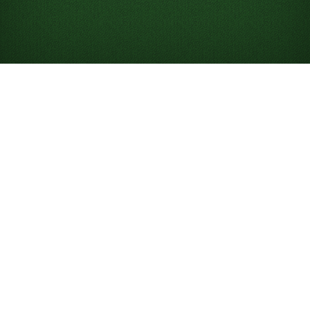
Forty Thieves
Solitaire’ı Online
Ücretsiz Oyna
Sınırsız Forty Thieves Solitaire oyununun keyfini çıkar!
Günlük mücadeleyi oyna, istatistiklerini takip et ve
kazanmak için ipuçları ile geri alma özelliklerini kullan.
Forty Thieves Solitaire