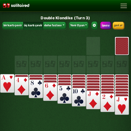
Double Klondike (Turn 3)
bir kartı çevir
üç kartı çevir
daha fazlası
Yeni Oyun
İpucu
geri al