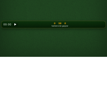
0
59
0
00: 00
▶
hamlem
stok
geçişler
Double Klondike 3
Kart Çekmeli
Solitaire’i Online