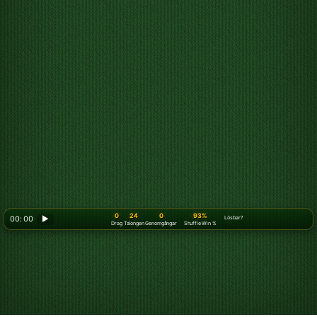
0
24
0
93%
00: 00
▶
Lösbar?
Drag
Talongen
Genomgångar
Shuffle Win %