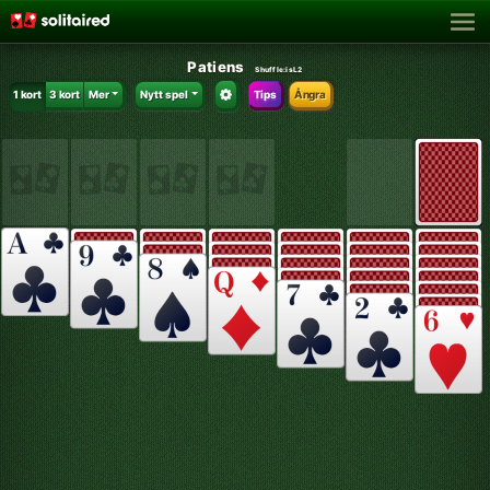
Patiens
Shuffle:
isL2
1 kort
3 kort
Mer
Nytt spel
Tips
Ångra