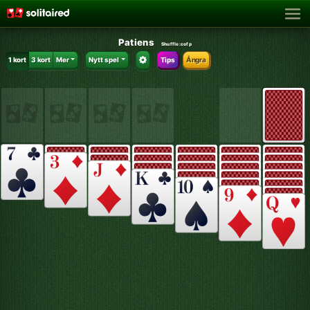
Patiens
Shuffle:
cofp
1 kort
3 kort
Mer
Nytt spel
Tips
Ångra