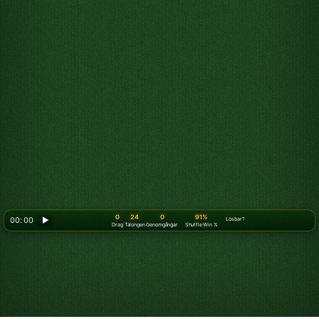
0
24
0
91%
00: 00
▶
Lösbar?
Drag
Talongen
Genomgångar
Shuffle Win %