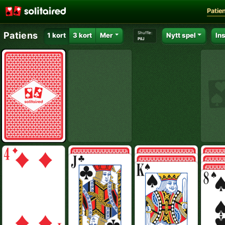
Patie
Shuffle:
Patiens
1 kort
3 kort
Mer
Nytt spel
In
PilJ