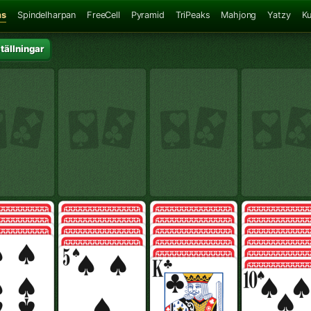
ns
Spindelharpan
FreeCell
Pyramid
TriPeaks
Mahjong
Yatzy
K
ställningar