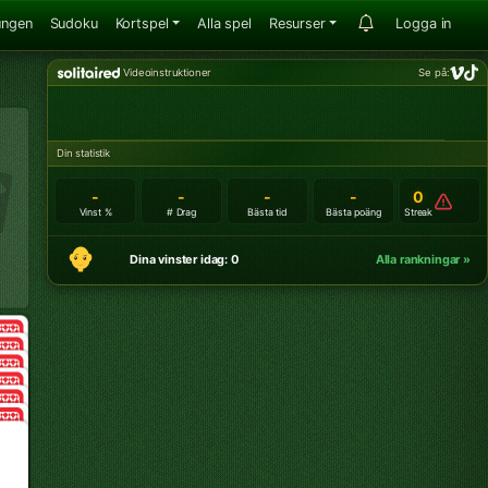
ungen
Sudoku
Kortspel
Alla spel
Resurser
Logga in
Videoinstruktioner
Se på:
Din statistik
-
-
-
-
0
Vinst %
# Drag
Bästa tid
Bästa poäng
Streak
Dina vinster idag: 0
Alla rankningar »