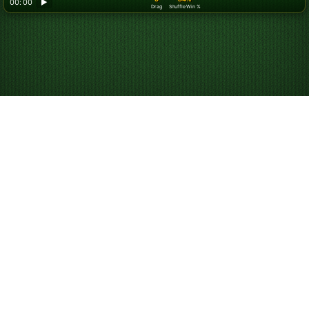
00: 00
▶
Drag
Shuffle Win %
Looking for something new? Try out
Spider Solitaire
!
Spela Rysk patiens
online gratis
Rysk patiens är en variant av
Yukon patiens
. I Rysk
patiens bygger du korten i följd efter färg, medan
korten i Yukon byggs i följd i växlande färg. Det gör
Rysk patiens till en mer utmanande variant.