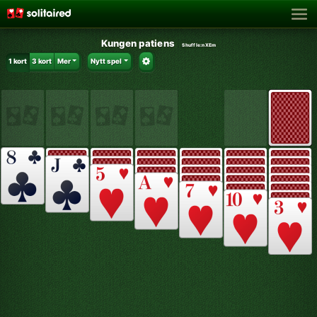
Kungen patiens
Shuffle:
nXEm
1 kort
3 kort
Mer
Nytt spel