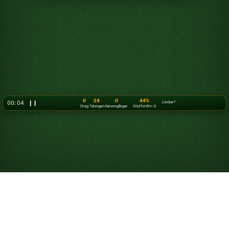
0
24
0
44%
00: 06
❙❙
Lösbar?
Drag
Talongen
Genomgångar
Shuffle Win %
Spela Kungen patiens