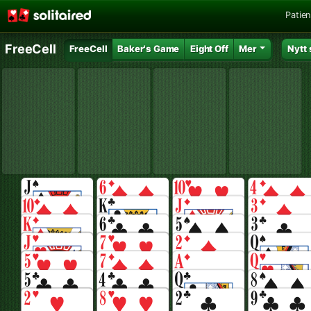
Patie
FreeCell
FreeCell
Baker's Game
Eight Off
Mer
Nytt 