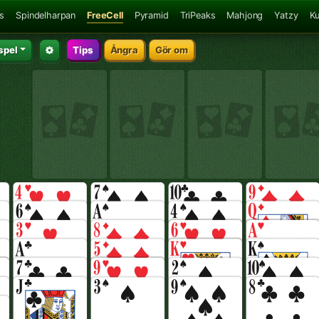
ns
Spindelharpan
FreeCell
Pyramid
TriPeaks
Mahjong
Yatzy
K
spel
Tips
Ångra
Gör om