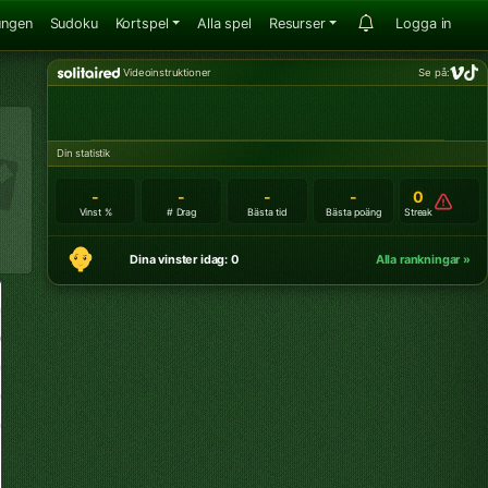
ungen
Sudoku
Kortspel
Alla spel
Resurser
Logga in
Videoinstruktioner
Se på:
Din statistik
-
-
-
-
0
Vinst %
# Drag
Bästa tid
Bästa poäng
Streak
Dina vinster idag: 0
Alla rankningar »