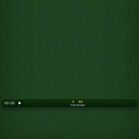
0
64
00: 00
▶
Drag
Talongen