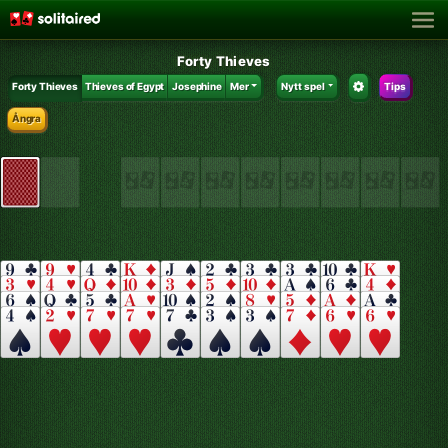
Forty Thieves
Forty Thieves
Thieves of Egypt
Josephine
Mer
Nytt spel
Tips
Ångra