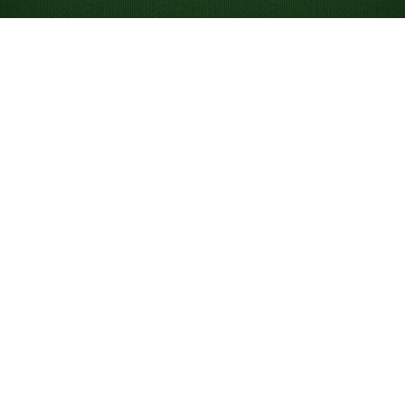
Spela Forty Thieves
patiens online gratis
Njut av obegränsat många spel i Forty Thieves patiens!
Spela den dagliga utmaningen, följ din statistik och
använd ledtrådar och ångra-funktionen för att vinna.
Mål i Forty Thieves patiens
För att vinna Forty Thieves ska du färdigställa alla åtta
grundhögar genom att bygga varje färg i stigande
ordning från ess till kung.