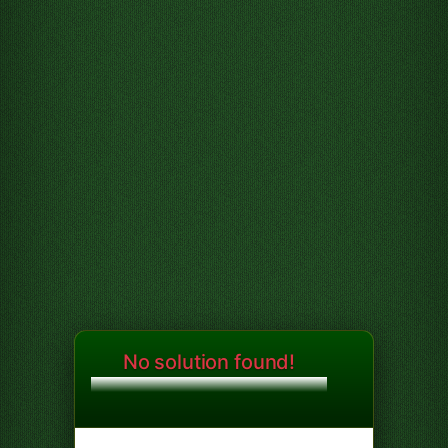
No solution found!