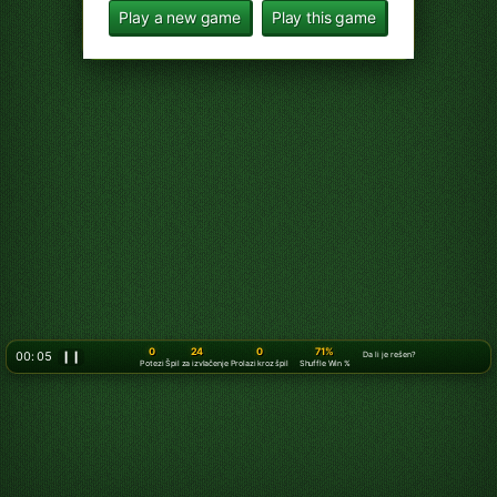
Play a new game
Play this game
0
24
0
71%
00: 07
❙❙
Da li je rešen?
Potezi
Špil za izvlačenje
Prolazi kroz špil
Shuffle Win %