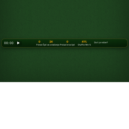
0
24
0
41%
00: 00
▶
Da li je rešen?
Potezi
Špil za izvlačenje
Prolazi kroz špil
Shuffle Win %
Kako igrati pasijans
Pasijans je kartaška igra za jednog igrača u kojoj
pokušavate da složite sve karte u baze. Iako se