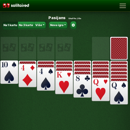
Pasijans
Shuffle:
//0s
Na 1 kartu
Na 3 karte
Više
Nova igra