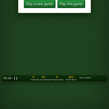
Play a new game
Play this game
0
24
0
82%
00: 07
❙❙
Da li je rešen?
Potezi
Špil za izvlačenje
Prolazi kroz špil
Shuffle Win %