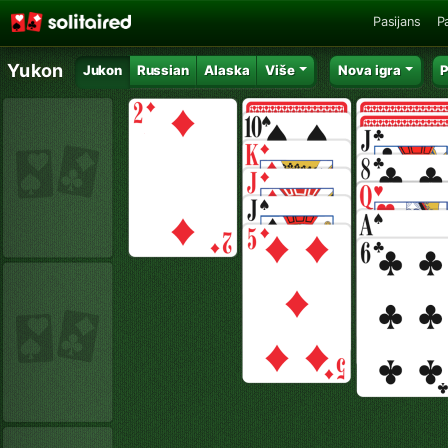
Pasijans
P
Yukon
Jukon
Russian
Alaska
Više
Nova igra