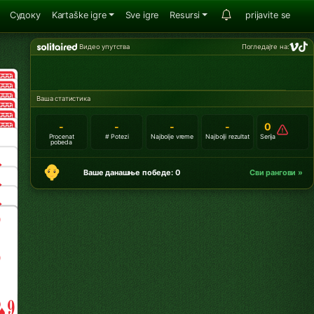
Судоку
Kartaške igre
Sve igre
Resursi
prijavite se
Видео упутства
Погледајте на:
Ваша статистика
-
-
-
-
0
Procenat
# Potezi
Najbolje vreme
Najbolji rezultat
Serija
pobeda
Ваше данашње победе: 0
Сви рангови »