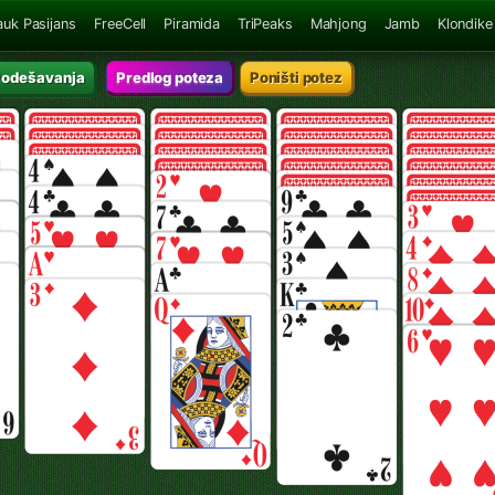
auk Pasijans
FreeCell
Piramida
TriPeaks
Mahjong
Jamb
Klondike
Podešavanja
Predlog poteza
Poništi potez