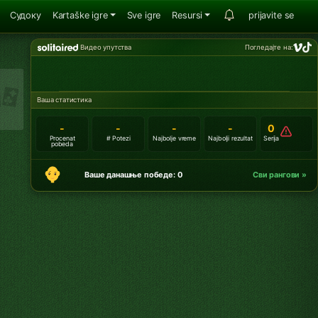
Судоку
Kartaške igre
Sve igre
Resursi
prijavite se
Видео упутства
Погледајте на:
Ваша статистика
-
-
-
-
0
Procenat
# Potezi
Najbolje vreme
Najbolji rezultat
Serija
pobeda
Ваше данашње победе: 0
Сви рангови »