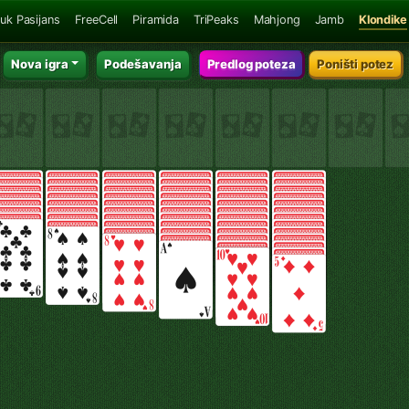
uk Pasijans
FreeCell
Piramida
TriPeaks
Mahjong
Jamb
Klondike
Nova igra
Podešavanja
Predlog poteza
Poništi potez