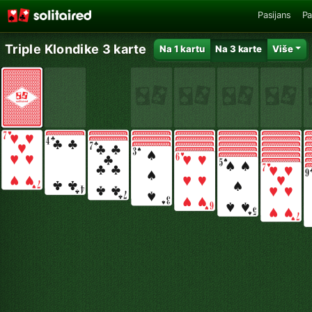
Pasijans
Pa
Triple Klondike 3 karte
Na 1 kartu
Na 3 karte
Više