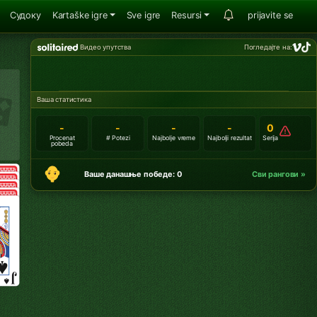
Судоку
Kartaške igre
Sve igre
Resursi
prijavite se
Видео упутства
Погледајте на:
Ваша статистика
-
-
-
-
0
Procenat
# Potezi
Najbolje vreme
Najbolji rezultat
Serija
pobeda
Ваше данашње победе: 0
Сви рангови »