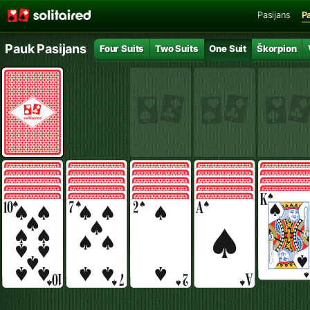
Pasijans
P
Pauk Pasijans
Four Suits
Two Suits
One Suit
Škorpion