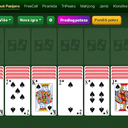
auk Pasijans
FreeCell
Piramida
TriPeaks
Mahjong
Jamb
Klondike
Više
Nova igra
Predlog poteza
Poništi potez