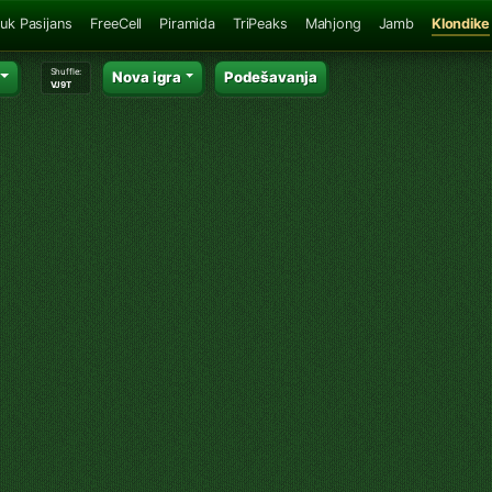
uk Pasijans
FreeCell
Piramida
TriPeaks
Mahjong
Jamb
Klondike
Shuffle:
Nova igra
Podešavanja
VJ9T