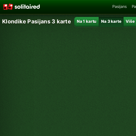
Pasijans
Pa
Klondike Pasijans 3 karte
Na 1 kartu
Na 3 karte
Više