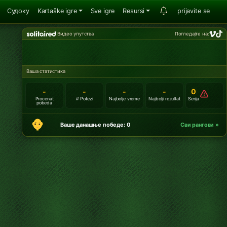
Судоку
Kartaške igre
Sve igre
Resursi
prijavite se
Видео упутства
Погледајте на:
Ваша статистика
-
-
-
-
0
Procenat
# Potezi
Najbolje vreme
Najbolji rezultat
Serija
pobeda
Ваше данашње победе: 0
Сви рангови »