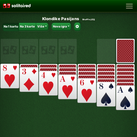
Klondike Pasijans
Shuffle:
jE2j
Na 1 kartu
Na 3 karte
Više
Nova igra