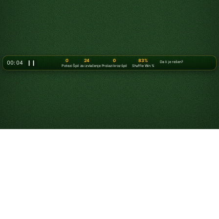
0
24
0
83%
00: 06
❙❙
Da li je rešen?
Potezi
Špil za izvlačenje
Prolazi kroz špil
Shuffle Win %
Igrajte Klondike
pasijans online
besplatno