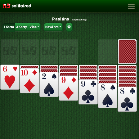
Pasiáns
Shuffle:
Nhxp
1 Karta
3 Karty
Viac
Nová hra