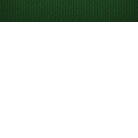
Ako hrať Pasiáns
Pasiáns je kartová hra pre jedného hráča, v ktorej sa
snažíte usporiadať všetky karty do základných
balíčkov. Hoci „Pasiáns“ zvyčajne označuje klasický
Klondike Pasiáns
, existuje mnoho verzií a úrovní
obtiažnosti, ako napríklad
Klondike Pasiáns 3 karty
a
FreeCell
. Hra bola pôvodne známa a dodnes sa nazýva
„Patience“, čo odráža trpezlivosť potrebnú na výhru.
Na Solitaired si môžete zahrať neobmedzene veľa hier
Pasiáns online zadarmo – na telefóne, počítači alebo na
celej obrazovke.