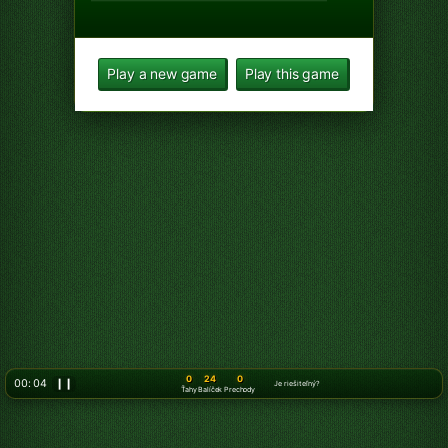
Play a new game
Play this game
0
24
0
00: 07
❙❙
Je riešiteľný?
Ťahy
Balíček
Prechody