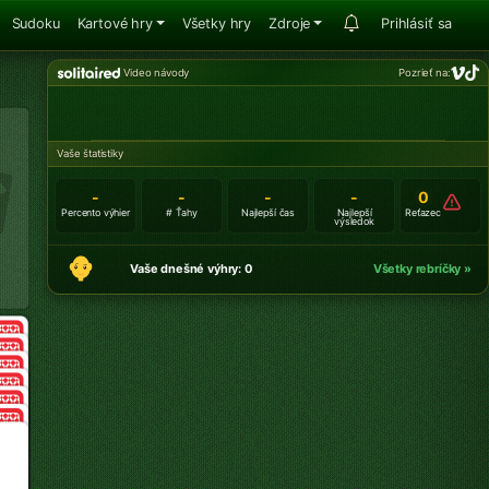
Sudoku
Kartové hry
Všetky hry
Zdroje
Prihlásiť sa
Video návody
Pozrieť na:
Vaše štatistiky
-
-
-
-
0
Percento výhier
# Ťahy
Najlepší čas
Najlepší
Reťazec
výsledok
Vaše dnešné výhry: 0
Všetky rebríčky »