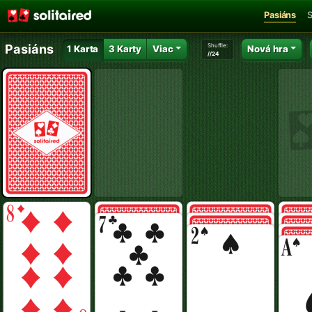
Pasiáns
S
Shuffle:
Pasiáns
1 Karta
3 Karty
Viac
Nová hra
//24