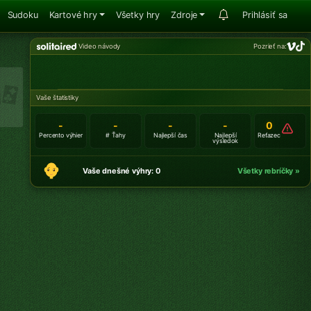
Sudoku
Kartové hry
Všetky hry
Zdroje
Prihlásiť sa
Video návody
Pozrieť na:
Vaše štatistiky
-
-
-
-
0
Percento výhier
# Ťahy
Najlepší čas
Najlepší
Reťazec
výsledok
Vaše dnešné výhry: 0
Všetky rebríčky »