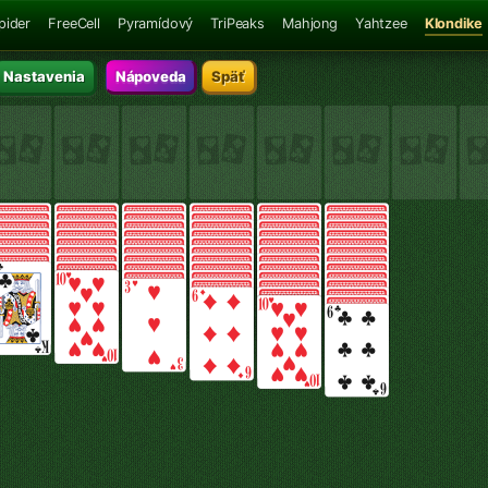
pider
FreeCell
Pyramídový
TriPeaks
Mahjong
Yahtzee
Klondike
Nastavenia
Nápoveda
Späť