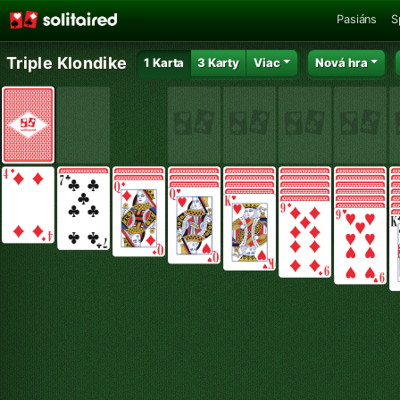
Pasiáns
S
Triple Klondike
1 Karta
3 Karty
Viac
Nová hra