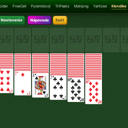
pider
FreeCell
Pyramídový
TriPeaks
Mahjong
Yahtzee
Klondike
Nastavenia
Nápoveda
Späť