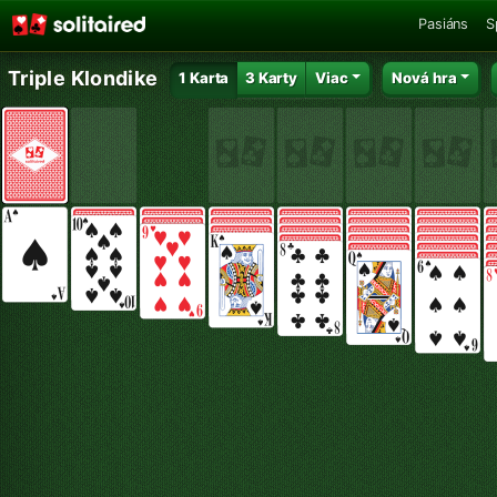
Pasiáns
S
Triple Klondike
1 Karta
3 Karty
Viac
Nová hra