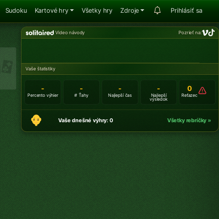
Sudoku
Kartové hry
Všetky hry
Zdroje
Prihlásiť sa
Video návody
Pozrieť na:
Vaše štatistiky
-
-
-
-
0
Percento výhier
# Ťahy
Najlepší čas
Najlepší
Reťazec
výsledok
Vaše dnešné výhry: 0
Všetky rebríčky »