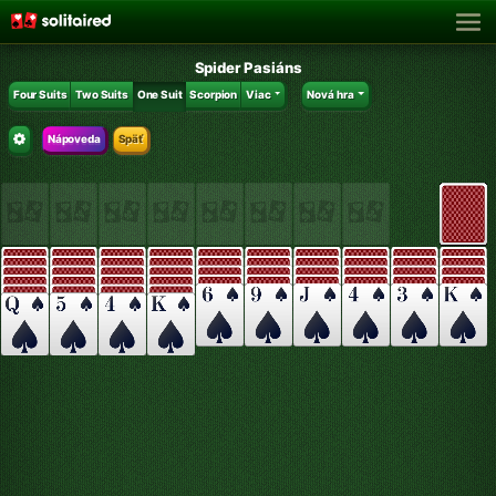
Spider Pasiáns
Four Suits
Two Suits
One Suit
Scorpion
Viac
Nová hra
Nápoveda
Späť