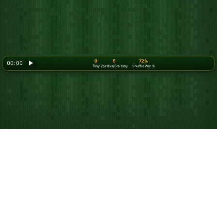
0
5
72%
00: 00
▶
Ťahy
Zostávajúce ťahy
Shuffle Win %
Hrajte Spider Pasiáns
zadarmo online