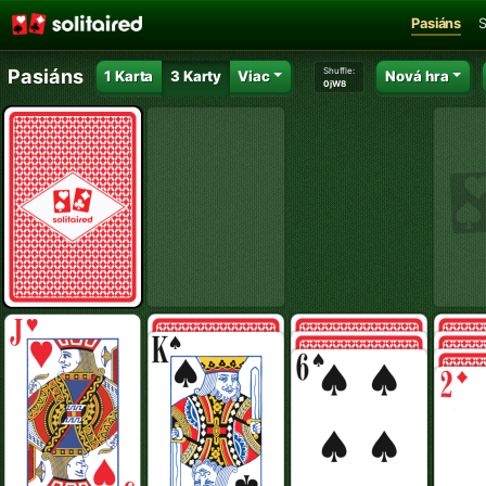
Pasiáns
S
Shuffle:
Pasiáns
1 Karta
3 Karty
Viac
Nová hra
0jW8