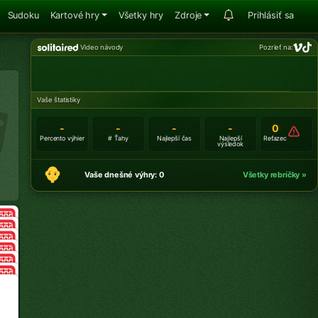
Sudoku
Kartové hry
Všetky hry
Zdroje
Prihlásiť sa
Video návody
Pozrieť na:
Vaše štatistiky
-
-
-
-
0
Percento výhier
# Ťahy
Najlepší čas
Najlepší
Reťazec
výsledok
Vaše dnešné výhry: 0
Všetky rebríčky »