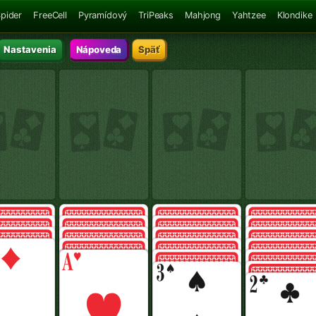
pider
FreeCell
Pyramídový
TriPeaks
Mahjong
Yahtzee
Klondike
Nastavenia
Nápoveda
Späť