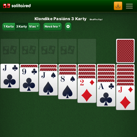
Klondike Pasiáns 3 Karty
Shuffle:
1ipJ
1 Karta
3 Karty
Viac
Nová hra