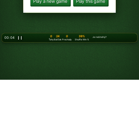
Play a new game
Play this game
0
24
0
39%
00: 05
❙❙
Je riešiteľný?
Ťahy
Balíček
Prechody
Shuffle Win %
Hrajte Klondike
Pasiáns 3 karty
online – zadarmo!