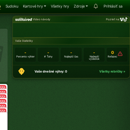
e
Sudoku
Kartové hry
Všetky hry
Zdroje
Prihlásiť sa
Video návody
Pozrieť na:
Vaše štatistiky
-
-
-
-
0
Percento výhier
# Ťahy
Najlepší čas
Najlepší
Reťazec
výsledok
Vaše dnešné výhry: 0
Všetky rebríčky »