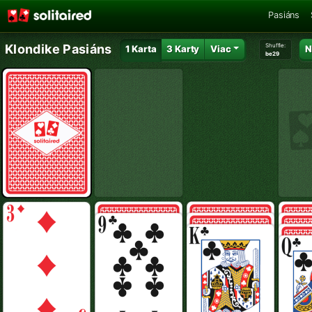
Pasiáns
Shuffle:
Klondike Pasiáns
1 Karta
3 Karty
Viac
N
be29