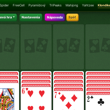
Spider
FreeCell
Pyramídový
TriPeaks
Mahjong
Yahtzee
Klondik
ová hra
Nastavenia
Nápoveda
Späť