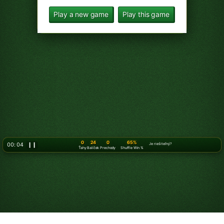
Play a new game
Play this game
0
24
0
65%
00: 06
❙❙
Je riešiteľný?
Ťahy
Balíček
Prechody
Shuffle Win %