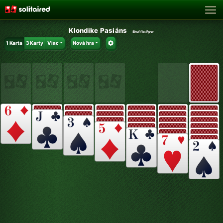
Klondike Pasiáns
Shuffle:
Ppvr
1 Karta
3 Karty
Viac
Nová hra