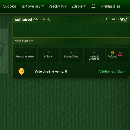
Sudoku
Kartové hry
Všetky hry
Zdroje
Prihlásiť sa
Video návody
Pozrieť na:
Vaše štatistiky
-
-
-
-
0
Percento výhier
# Ťahy
Najlepší čas
Najlepší
Reťazec
výsledok
Vaše dnešné výhry: 0
Všetky rebríčky »