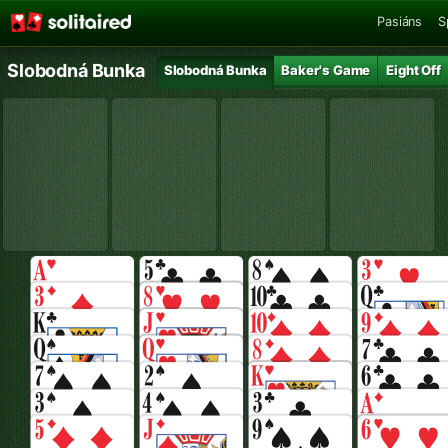
Pasiáns
S
Slobodná Bunka
Slobodná Bunka
Baker's Game
Eight Off