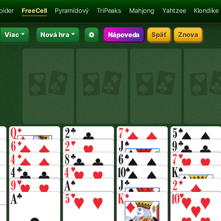
pider
FreeCell
Pyramídový
TriPeaks
Mahjong
Yahtzee
Klondike
Viac
Nová hra
Nápoveda
Späť
Znova