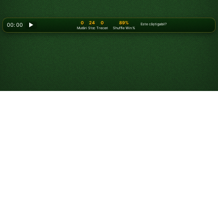
0
24
0
89%
00: 00
▶
Este câștigabil?
Mutări
Stoc
Treceri
Shuffle Win %
Cum să joci Solitaire
Solitaire este un joc de cărți pentru un singur jucător, în
care încerci să aranjezi toate cărțile în grămezile de
fundații. Deși „Solitaire” se referă de obicei la clasicul
Klondike Solitaire
, există multe versiuni și niveluri de
dificultate, precum
Klondike Solitaire 3 cărți
și
FreeCell
.
Jocul a fost cunoscut inițial și încă este numit
„Patience”, reflectând răbdarea necesară pentru a