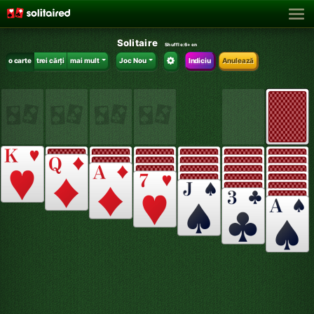
Solitaire
Shuffle:
6+en
o carte
trei cărți
mai mult
Joc Nou
Indiciu
Anulează