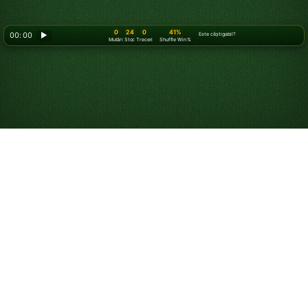
0
24
0
41%
00: 00
▶
Este câștigabil?
Mutări
Stoc
Treceri
Shuffle Win %
Cum să joci Solitaire
Solitaire este un joc de cărți pentru un singur jucător, în
care încerci să aranjezi toate cărțile în grămezile de
fundații. Deși „Solitaire” se referă de obicei la clasicul
Klondike Solitaire
, există multe versiuni și niveluri de
dificultate, precum
Klondike Solitaire 3 cărți
și
FreeCell
.
Jocul a fost cunoscut inițial și încă este numit
„Patience”, reflectând răbdarea necesară pentru a