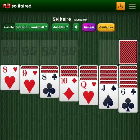
Solitaire
Shuffle:
//1t
o carte
trei cărți
mai mult
Joc Nou
Indiciu
Anulează